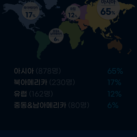
65
%
17
12
%
%
6
%
아시아
(878명)
65
%
북아메리카
(230명)
17
%
유럽
(162명)
12
%
중동&남아메리카
(80명)
6
%