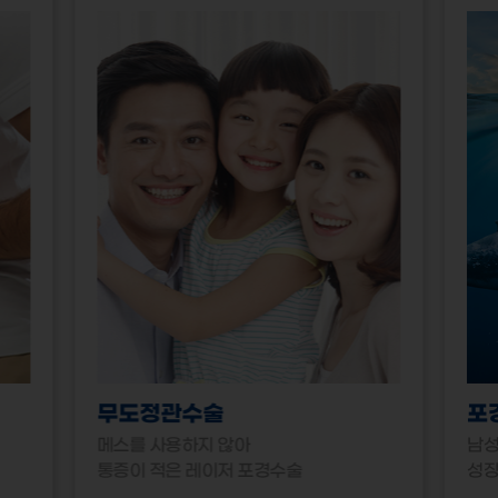
무도정관수술
포
메스를 사용하지 않아
남성
통증이 적은 레이저 포경수술
성장