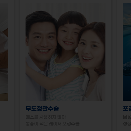
무도정관수술
포
메스를 사용하지 않아
남성
통증이 적은 레이저 포경수술
성장