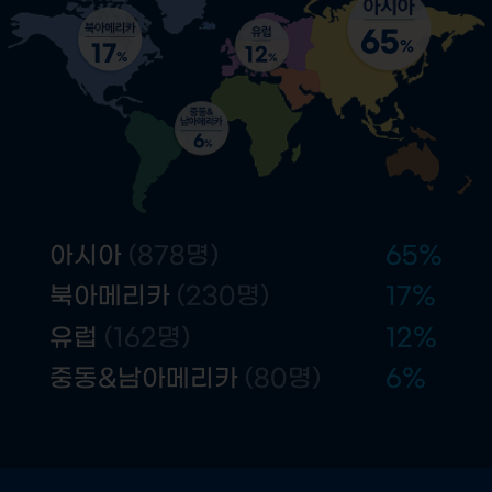
65
%
17
12
%
%
6
%
아시아
(878명)
65
%
북아메리카
(230명)
17
%
유럽
(162명)
12
%
중동&남아메리카
(80명)
6
%