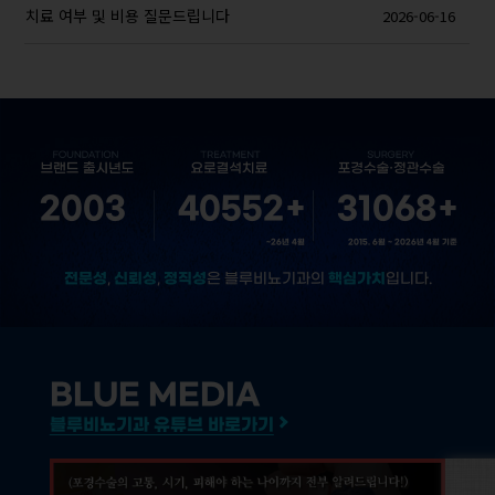
치료 여부 및 비용 질문드립니다
2026-06-16
2003
40552
+
31068
+
~26년 4월
2015. 6월 ~ 2026년 4월 기준
전문성
신뢰성
정직성
핵심가치
,
,
은 블루비뇨기과의
입니다.
BLUE MEDIA
블루비뇨기과 유튜브 바로가기