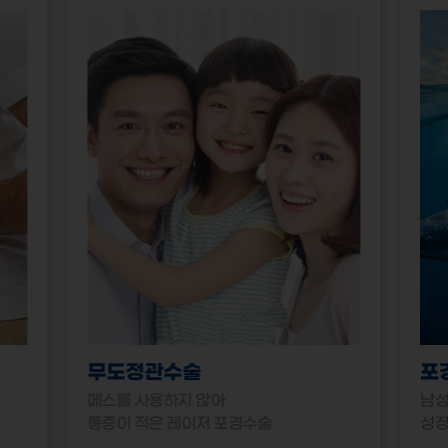
무도정관수술
포
메스를 사용하지 않아
남성
통증이 적은 레이저 포경수술
성장