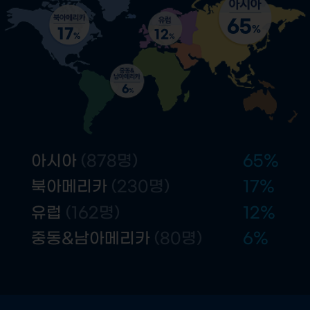
65
%
17
12
%
%
6
%
아시아
(878명)
65
%
북아메리카
(230명)
17
%
유럽
(162명)
12
%
중동&남아메리카
(80명)
6
%