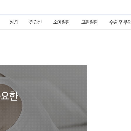
성병
전립선
소아질환
고환질환
수술 후 주
중요한