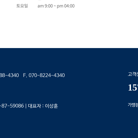
고객
4340 F. 070-8224-4340
15
가맹
-87-59086
｜
대표자 : 이상훈