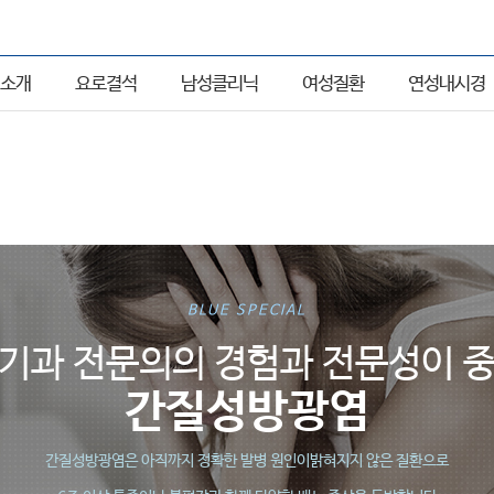
소개
요로결석
남성클리닉
여성질환
연성내시경
BLUE SPECIAL
기과 전문의의 경험과 전문성이 
간질성방광염
간질성방광염은 아직까지 정확한 발병 원인이밝혀지지 않은 질환으로